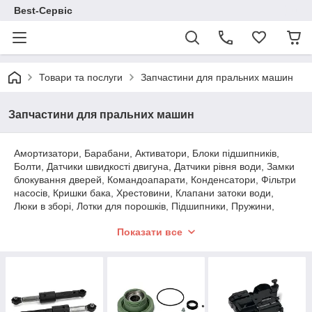
Best-Сервіс
Товари та послуги
Запчастини для пральних машин
Запчастини для пральних машин
Амортизатори, Барабани, Активатори, Блоки підшипників,
Болти, Датчики швидкості двигуна, Датчики рівня води, Замки
блокування дверей, Командоапарати, Конденсатори, Фільтри
насосів, Кришки бака, Хрестовини, Клапани затоки води,
Люки в зборі, Лотки для порошків, Підшипники, Пружини,
Петлі дверей, Плати управління та інше.
Показати все
У зв'язку з нестабільним курсом валют
на ринку України, ціни можуть
відрізнятися від вказаних на сайті!!!