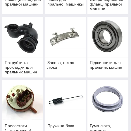
пральної машини
пральної машинкы
фланці пральної
машини
Патрубки та
Завеса, петля
Підшипники для
прокладки для
люка
пральних машин
пральних машин
Пресостати
Пружина бака
Гума люка,
(датчик рівня)
манжета