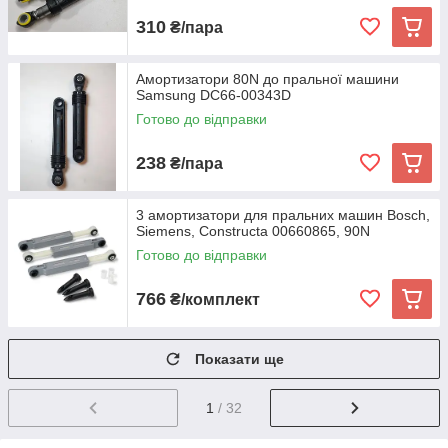
310
₴/пара
Амортизатори 80N до пральної машини
Samsung DC66-00343D
Готово до відправки
238
₴/пара
3 амортизатори для пральних машин Bosch,
Siemens, Constructa 00660865, 90N
Готово до відправки
766
₴/комплект
Показати ще
1
/ 32