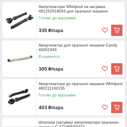
Амортизатори Whirlpool на засувках
481252918043 для пральної машини
Готово до відправки
335
₴/пара
Амортизатор для пральної машини Candy
46001949
В наявності
305
₴/пара
Амортизатори до пральної машини Whirlpool
480111100195
Готово до відправки
403
₴/пара
Шпилька (засувка) амортизатора пральних
машин LG 4774EN3002A