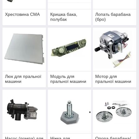
Хрестовина СМА
Кришка бака,
Лопать барабана
полубак
(бро)
Люк для пральної
Модуль для
Мотор для
машини
пральної машини
пральної машини
Насос (помпа) для
Ніжка для
Опора барабана/