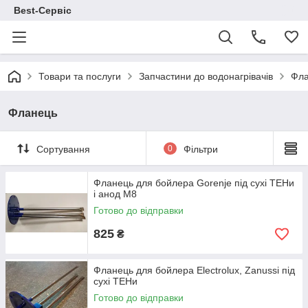
Best-Сервіс
Товари та послуги
Запчастини до водонагрівачів
Фла
Фланець
Сортування
0
Фільтри
Фланець для бойлера Gorenje під сухі ТЕНи
і анод М8
Готово до відправки
825
₴
Фланець для бойлера Electrolux, Zanussi під
сухі ТЕНи
Готово до відправки