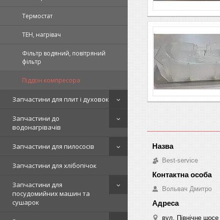
Термостат
ТЕН, нагрівач
Фільтр водяний, повітряний
фільтр
Піддон компресора
Запчастини для плит і духовок
Запчастини до
водонагрівачів
Запчастини для пилососів
Best-service
Запчастини для хлібопічок
Запчастини для
Вольвач Дмитро
посудомийних машин та
сушарок
вул. Північне шосе