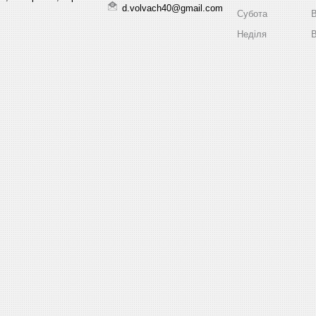
d.volvach40@gmail.com
Субота
В
Неділя
В