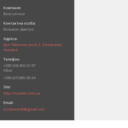
Best-service
Вольвач Дмитро
вул. Північне шосе 3, Запоріжжя,
Україна
+380 (50) 456-22-97
Viber
+380 (67) 865-00-34
http://ricambi.com.ua
d.volvach40@gmail.com