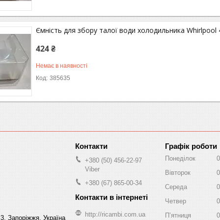
Ємність для збору талої води холодильника Whirlpool
424 ₴
Немає в наявності
385635
Графік роботи
Понеділок
0
+380 (50) 456-22-97
Viber
Вівторок
0
+380 (67) 865-00-34
Середа
0
Четвер
0
http://ricambi.com.ua
Пʼятниця
0
 3, Запоріжжя, Україна