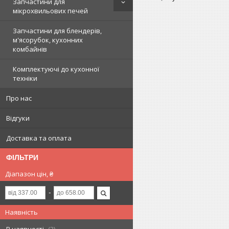
Запчастини для
мікрохвильових печей
Запчастини для блендерів,
м'ясорубок, кухонних
комбайнів
Комплектуючі до кухонної
техніки
Про нас
Відгуки
Доставка та оплата
ФІЛЬТРИ
Діапазон цін, ₴
Наявність
В наявності
3