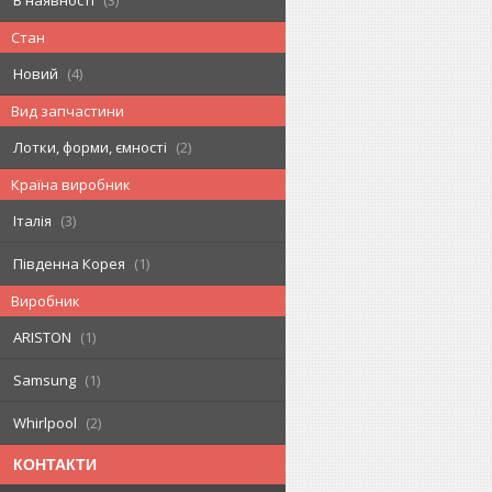
Стан
Новий
4
Вид запчастини
Лотки, форми, ємності
2
Країна виробник
Італія
3
Південна Корея
1
Виробник
ARISTON
1
Samsung
1
Whirlpool
2
КОНТАКТИ