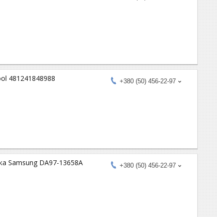
ool 481241848988
+380 (50) 456-22-97
ника Samsung DA97-13658A
+380 (50) 456-22-97