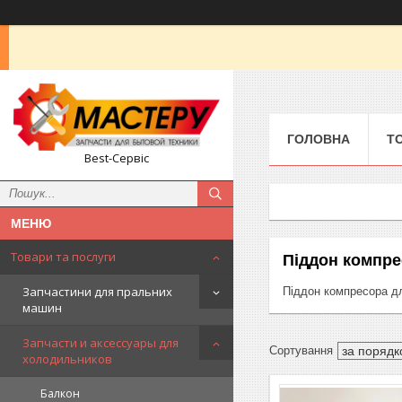
ГОЛОВНА
Т
Best-Сервіс
Товари та послуги
Піддон компр
Запчастини для пральних
Піддон компресора д
машин
Запчасти и аксессуары для
холодильников
Балкон