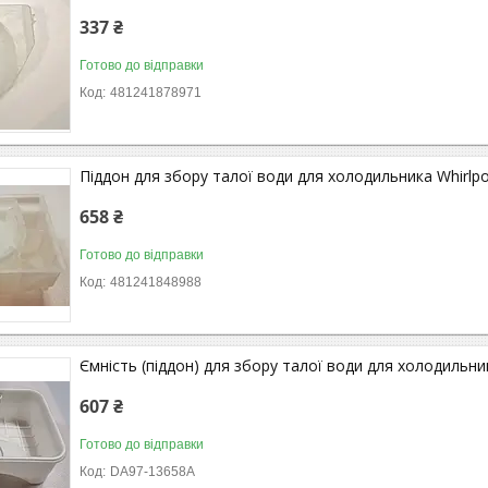
337 ₴
Готово до відправки
481241878971
Піддон для збору талої води для холодильника Whirlp
658 ₴
Готово до відправки
481241848988
Ємність (піддон) для збору талої води для холодиль
607 ₴
Готово до відправки
DA97-13658A