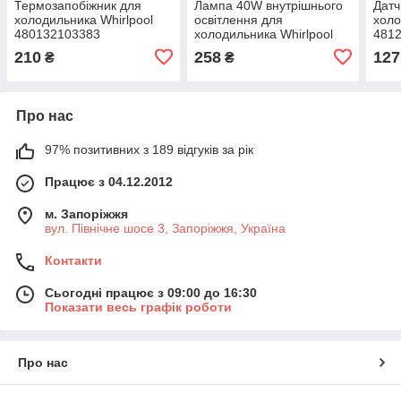
Термозапобіжник для
Лампа 40W внутрішнього
Датч
холодильника Whirlpool
освітлення для
холо
480132103383
холодильника Whirlpool
481
210
258
127
₴
₴
Про нас
97% позитивних з 189 відгуків за рік
Працює з 04.12.2012
м. Запоріжжя
вул. Північне шосе 3, Запоріжжя, Україна
Контакти
Сьогодні працює з 09:00 до 16:30
Показати весь графік роботи
Про нас