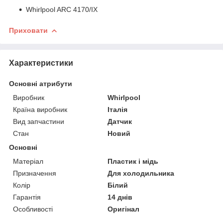
Whirlpool ARC 4170/IX
Приховати
Характеристики
Основні атрибути
Виробник
Whirlpool
Країна виробник
Італія
Вид запчастини
Датчик
Стан
Новий
Основні
Матеріал
Пластик і мідь
Призначення
Для холодильника
Колір
Білий
Гарантія
14 днів
Особливості
Оригінал