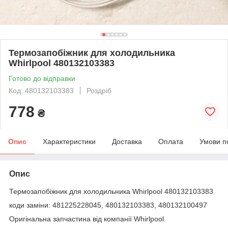
Термозапобіжник для холодильника
Whirlpool 480132103383
Готово до відправки
Код: 480132103383
Роздріб
778
₴
Опис
Характеристики
Доставка
Оплата
Умови п
Опис
Термозапобіжник для холодильника Whirlpool 480132103383
коди заміни: 481225228045, 480132103383, 480132100497
Оригінальна запчастина від компанії Whirlpool.