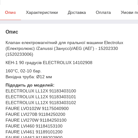
Опис
Характеристики
Доставка
Оплата
Умови п
Опис
Клапан електромагнітний для пральної машини Electrolux
(Електролюкс) /Zanussi (Зануссі)/AEG (АЕГ) - 15202330
(1520233006)
КЕН-1 90 градусів ELECTROLUX 14102908
160°C, 02-10 бар.
Вихідна труба: Ø12 мм
Підодить до моделей:
ELECTROLUX LL12X 91183403100
ELECTROLUX LL12X 91183403101
ELECTROLUX LL12X 91183403102
FAURE LVO102W 91175040900
FAURE LVI270B 91184250200
FAURE LVI270W 91184250100
FAURE LVI460 91184153100
FAURE LVI461 91189101200
FAURE LVI462 91189202900