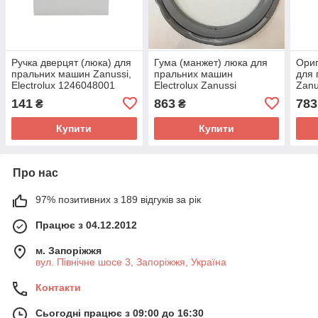
Ручка дверцят (люка) для
Гума (манжет) люка для
Ориг
пральних машин Zanussi,
пральних машин
для 
Electrolux 1246048001
Electrolux Zanussi
Zanu
4055113528,
405
141
863
783
₴
₴
481246689019
Купити
Купити
Про нас
97% позитивних з 189 відгуків за рік
Працює з 04.12.2012
м. Запоріжжя
вул. Північне шосе 3, Запоріжжя, Україна
Контакти
Сьогодні працює з 09:00 до 16:30