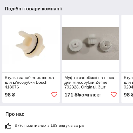
Подібні товари компанії
Втулка-запобіжник шнека
Муфти запобіжні на шнек
Втул
для м'ясорубки Bosch
для м'ясорубки Zelmer
для 
418076
792328. Original. 3шт
020
98
171
98
₴
₴/комплект
Про нас
97% позитивних з 189 відгуків за рік