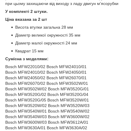
при цьому захищаючи від виходу з ладу двигун м'ясорубки
У комплекті 2 штуки.
Ціна вказана за 2 шт
Висота втулки загальна 28 мм
Діаметр великої окружності 35 мм
Діаметр малої окружності 24 мм
Квадрат 15 мм
Сумісна з моделями:
Воѕсһ МFW22010/02 Воѕсһ МFW24010/01
Воѕсһ МFW24010/02 Воѕсһ МFW24050/01
Воѕсһ МFW24050/02 Воѕсһ МFW26070/01
Воѕсһ МFW26070/02 Воѕсһ МFW3502W/01
Воѕсһ МFW3502W/02 Воѕсһ МFW3520G/01
Воѕсһ МFW3520G/02 Воѕсһ МFW3520G/04
Воѕсһ МFW3520G/05 Воѕсһ МFW3520W/01
Воѕсһ МFW3520W/02 Воѕсһ МFW3520W/03
Воѕсһ МFW3540W/01 Воѕсһ МFW3540W/02
Воѕсһ МFW3540W/03 Воѕсһ МFW3600W/02
Воѕсһ МFW3600W/03 Воѕсһ МFW3612А/01
Воѕсһ МFW3630А/01 Воѕсһ МFW3630А/02