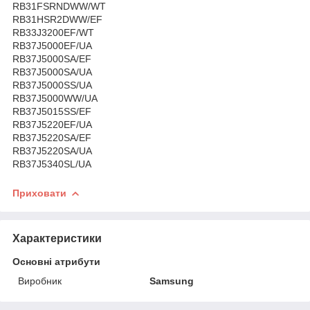
RB31FSRNDWW/WT
RB31HSR2DWW/EF
RB33J3200EF/WT
RB37J5000EF/UA
RB37J5000SA/EF
RB37J5000SA/UA
RB37J5000SS/UA
RB37J5000WW/UA
RB37J5015SS/EF
RB37J5220EF/UA
RB37J5220SA/EF
RB37J5220SA/UA
RB37J5340SL/U
A
Приховати
Характеристики
Основні атрибути
Виробник
Samsung