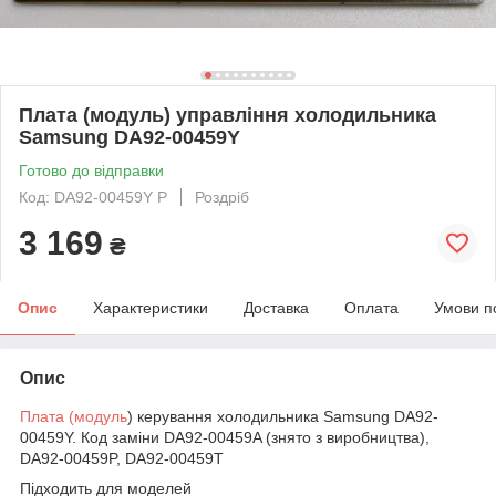
Плата (модуль) управління холодильника
Samsung DA92-00459Y
Готово до відправки
Код: DA92-00459Y P
Роздріб
3 169
₴
Опис
Характеристики
Доставка
Оплата
Умови п
Опис
Плата (модуль
) керування холодильника Samsung DA92-
00459Y. Код заміни DA92-00459A (знято з виробництва),
DA92-00459P, DA92-00459T
Підходить для моделей