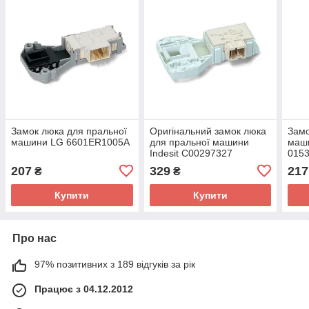
Замок люка для пральної
Оригінальний замок люка
Замо
машини LG 6601ER1005A
для пральної машини
маш
Indesit C00297327
0153
207
329
217
₴
₴
Купити
Купити
Про нас
97% позитивних з 189 відгуків за рік
Працює з 04.12.2012