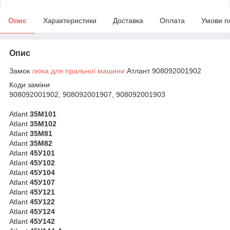
Опис
Характеристики
Доставка
Оплата
Умови п
Опис
Замок
люка для пральної машини
Атлант 908092001902
Коди заміни
908092001902, 908092001907, 908092001903
Atlant
35М101
Atlant
35М102
Atlant
35М81
Atlant
35М82
Atlant
45У101
Atlant
45У102
Atlant
45У104
Atlant
45У107
Atlant
45У121
Atlant
45У122
Atlant
45У124
Atlant
45У142