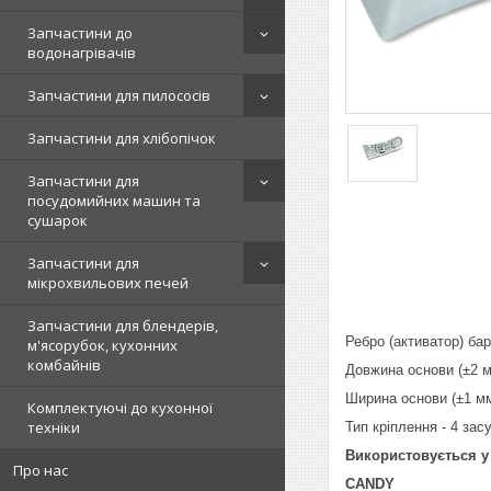
Запчастини до
водонагрівачів
Запчастини для пилососів
Запчастини для хлібопічок
Запчастини для
посудомийних машин та
сушарок
Запчастини для
мікрохвильових печей
Запчастини для блендерів,
Ребро (активатор) ба
м'ясорубок, кухонних
комбайнів
Довжина основи (±2 м
Ширина основи (±1 мм
Комплектуючі до кухонної
техніки
Тип кріплення - 4 засу
Використовується у
Про нас
CANDY