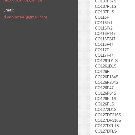
http://ricambi.com.ua
CO107F37S
CO107FL1S
CO107FLS
d.volvach40@gmail.com
CO116F
CO116F/1
CO116F/2
CO116F147
CO116F247
CO116F47
CO117F
CO117F47
CO1261D1-S
CO1261D1S
CO126F
CO126F184S
CO126F284S
CO126F47
CO126F84S
CO126FL1S
CO126FLS
CO1272D1S
CO127DF216S
CO127DF316S
CO127DFL1S
CO127DFLS