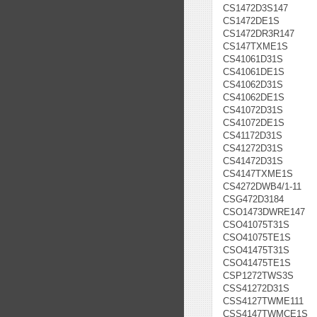
CS1472D3S147
CS1472DE1S
CS1472DR3R147
CS147TXME1S
CS41061D31S
CS41061DE1S
CS41062D31S
CS41062DE1S
CS41072D31S
CS41072DE1S
CS41172D31S
CS41272D31S
CS41472D31S
CS4147TXME1S
CS4272DWB4/1-11
CSG472D3184
CSO1473DWRE147
CSO41075T31S
CSO41075TE1S
CSO41475T31S
CSO41475TE1S
CSP1272TWS3S
CSS41272D31S
CSS4127TWME111
CSS4147TWMCE1S