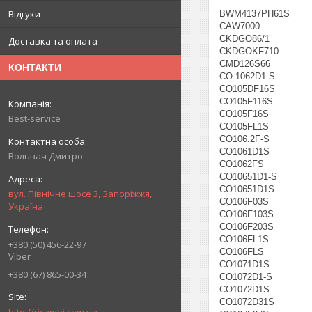
Відгуки
BWM4137PH61S
CAW7000
CKDGO86/1
Доставка та оплата
CKDGOKF710
CMD126S66
КОНТАКТИ
CO 1062D1-S
CO105DF16S
CO105F116S
CO105F16S
Best-service
CO105FL1S
CO106.2F-S
CO1061D1S
Вольвач Дмитро
CO1062FS
CO10651D1-S
CO10651D1S
вул. Північне шосе 3, Запоріжжя,
CO106F03S
Україна
CO106F103S
CO106F203S
CO106FL1S
+380 (50) 456-22-97
CO106FLS
Viber
CO1071D1S
+380 (67) 865-00-34
CO1072D1-S
CO1072D1S
CO1072D31S