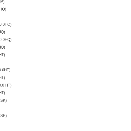
HP)
HQ)
0.0HQ)
HQ)
0.0HQ)
HQ)
HT)
.0HT)
HT)
.0 HT)
HT)
 SK)
)
 SP)
)