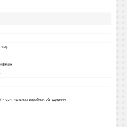
ільтр
рофібра
а
- оригінальний виробник обладнання