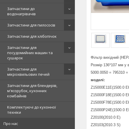
Запчастини до
водонагрівачів
Запчастини для пилососів
Запчастини для хлібопічок
Запчастини для
посудомийних машин та
сушарок
Фільтр вихідний (HEP
Розмір 136*107 мм у в
Запчастини для
5000.0050 = 795310 =
мікрохвильових печей
моделі:
Запчастини для блендерів,
Z15000E11E(1500.0 E
м'ясорубок, кухонних
Z15000F18E(1500.0 E
комбайнів
Z15000F78E(1500.0 E
Комплектуючі до кухонної
Z15000P24E(1500.0 E
техніки
Z20100(2010.0 E)
Про нас
Z20103(2010.3 S)