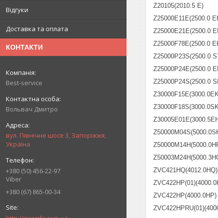
Z20105(2010.5 E)
Відгуки
Z25000E11E(2500.0 E
Доставка та оплата
Z25000E21E(2500.0 E
Z25000F78E(2500.0 E
КОНТАКТИ
Z25000P23S(2500.0 S
Z25000P24E(2500.0 E
Z25000P24S(2500.0 S
Best-service
Z30000F15E(3000.0EK
Z30000F18S(3000.0SK
Вольвач Дмитро
Z30005E01E(3000.5EH
Z50000M04S(5000.0S
вул. Північне шосе 3, Запоріжжя,
Україна
Z50000M14H(5000.0H
Z50003M24H(5000.3H
+380 (50) 456-22-97
ZVC421HQ(4012.0HQ)
Viber
ZVC422HP(01)(4000.0
+380 (67) 865-00-34
ZVC422HP(4000.0HP)
ZVC422HPRU(01)(400