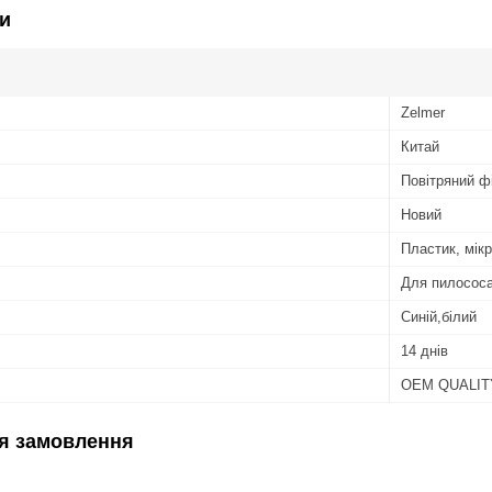
и
Zelmer
Китай
Повітряний ф
Новий
Пластик, мік
Для пилосос
Синій,білий
14 днів
OEM QUALITY 
я замовлення