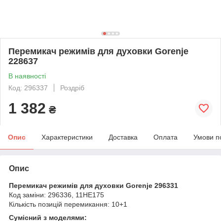
Перемикач режимів для духовки Gorenje
228637
В наявності
Код: 296337
Роздріб
1 382
₴
Опис
Характеристики
Доставка
Оплата
Умови п
Опис
Перемикач режимів для духовки Gorenje 296331
Код заміни: 296336, 11HE175
Кількість позицій перемикання: 10+1
Сумісний з моделями: