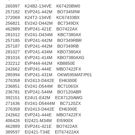
265997 K24B2-134VE K67420BW0
257182 EVP241-442M BO7345RW
272069 K24T2-134VE KC67433BX
256821 EV242-D442M BC7349DX
462889 EVP241-421E BO7422AX
281012 EV241-D434M KBC7380AX
257185 EVP241-442M BO7349RBR
257187 EVP241-442M BO7349RB
281027 EVP241-434M KBO7380AX
281016 EVP241-414M KBO7380AXG
232212 EVP444-442M KB8850E
242662 EVP241-444E MBO7422FX
285994 EVP241-431M OKW595MAT/P01
276358 EV2413-D442E EH6300E
236851 EV241-D544M BC7106SX
236781 EVP241-544M BO7120ABR
392151 E24U1-E42M EC67120AWG
271636 EV241-D5444M BC7120ZX
276358 EV2413-D442E EH6300E
242662 EVP241-444E MBO7422FX
406426 EI2421-M34M EI5900X
462889 EVP241-421E BO7422AX
389597 EI2421-T34E EIT67422AX