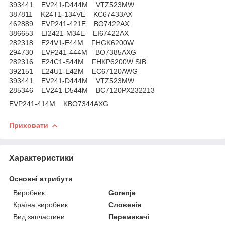
393441 EV241-D444M VTZ523MW
387811 K24T1-134VE KC67433AX
462889 EVP241-421E BO7422AX
386653 EI2421-M34E EI67422AX
282318 E24V1-E44M FHGK6200W
294730 EVP241-444M BO7385AXG
282316 E24C1-S44M FHKP6200W SIB
392151 E24U1-E42M EC67120AWG
393441 EV241-D444M VTZ523MW
285346 EV241-D544M BC7120PX232213
EVP241-414M KBO7344AXG
Приховати
Характеристики
Основні атрибути
Виробник
Gorenje
Країна виробник
Словенія
Вид запчастини
Перемикачі