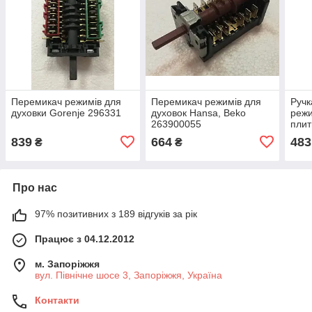
Перемикач режимів для
Перемикач режимів для
Ручк
духовки Gorenje 296331
духовок Hansa, Beko
режи
263900055
плит
376
839
664
483
₴
₴
Про нас
97% позитивних з 189 відгуків за рік
Працює з 04.12.2012
м. Запоріжжя
вул. Північне шосе 3, Запоріжжя, Україна
Контакти