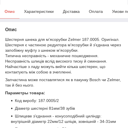
Опис
Характеристики
Доставка
Оплата
Умови п
Опис
Шестерня шнека для м'ясорубки Zelmer 187.0005. Оригінал.
Шестерня є частиною редуктора м'ясорубки й з'єднана через
запобіжну муфту з шнеком м'ясорубки.
Типична несправність - механичне пошкодження.
Несправність
шлиців вслід високого тиску й сминання.
Найчастіше з ладу можуть вийти кілька шестерен, що
контактують між собою в зчепленні.
Запчастина може поставлятися як в пакунку Bosch чи Zelmer,
так й без нього.
Параметры товара:
Код виробу: 187.0005/2
Діаметр шестерні 81мм/38 зубів
Шлицеве з'єднання - конусоподібний циліндр:
внутрішній діаметр 22мм/12 шліців, зовнішній
- 34-31мм