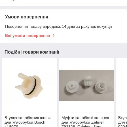
Умови повернення
Повернення товару впродовж 14 днів за рахунок покупця
Всі умови повернення
Подібні товари компанії
Втулка-запобіжник шнека
Муфти запобіжні на шнек
Втул
для м'ясорубки Bosch
для м'ясорубки Zelmer
для 
418076
792328. Original. 3шт
020