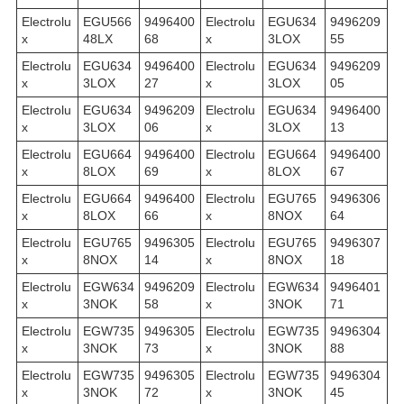
Electrolu
EGU566
9496400
Electrolu
EGU634
9496209
x
48LX
68
x
3LOX
55
Electrolu
EGU634
9496400
Electrolu
EGU634
9496209
x
3LOX
27
x
3LOX
05
Electrolu
EGU634
9496209
Electrolu
EGU634
9496400
x
3LOX
06
x
3LOX
13
Electrolu
EGU664
9496400
Electrolu
EGU664
9496400
x
8LOX
69
x
8LOX
67
Electrolu
EGU664
9496400
Electrolu
EGU765
9496306
x
8LOX
66
x
8NOX
64
Electrolu
EGU765
9496305
Electrolu
EGU765
9496307
x
8NOX
14
x
8NOX
18
Electrolu
EGW634
9496209
Electrolu
EGW634
9496401
x
3NOK
58
x
3NOK
71
Electrolu
EGW735
9496305
Electrolu
EGW735
9496304
x
3NOK
73
x
3NOK
88
Electrolu
EGW735
9496305
Electrolu
EGW735
9496304
x
3NOK
72
x
3NOK
45