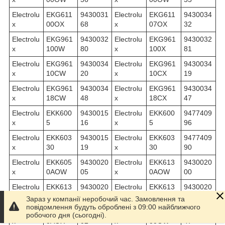
Electrolu
EKG611
9430031
Electrolu
EKG611
9430034
x
00OX
68
x
07OX
32
Electrolu
EKG961
9430032
Electrolu
EKG961
9430032
x
100W
80
x
100X
81
Electrolu
EKG961
9430034
Electrolu
EKG961
9430034
x
10CW
20
x
10CX
19
Electrolu
EKG961
9430034
Electrolu
EKG961
9430034
x
18CW
48
x
18CX
47
Electrolu
EKK600
9430015
Electrolu
EKK600
9477409
x
5
16
x
5
96
Electrolu
EKK603
9430015
Electrolu
EKK603
9477409
x
30
19
x
30
90
Electrolu
EKK605
9430020
Electrolu
EKK613
9430020
x
0AOW
05
x
0AOW
00
Electrolu
EKK613
9430020
Electrolu
EKK613
9430020
x
0AOW
25
x
0AOX
27
Зараз у компанії неробочий час. Замовлення та
повідомлення будуть оброблені з 09:00 найближчого
Electrolu
EKK613
9430020
Electrolu
EKK615
9430043
робочого дня (сьогодні).
x
0AOX
02
x
00OW
47