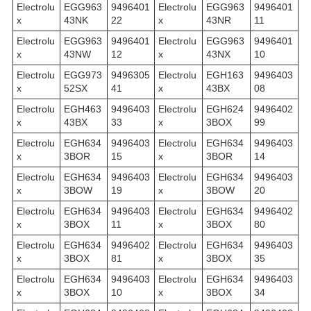
Electrolu
EGG963
9496401
Electrolu
EGG963
9496401
x
43NK
22
x
43NR
11
Electrolu
EGG963
9496401
Electrolu
EGG963
9496401
x
43NW
12
x
43NX
10
Electrolu
EGG973
9496305
Electrolu
EGH163
9496403
x
52SX
41
x
43BX
08
Electrolu
EGH463
9496403
Electrolu
EGH624
9496402
x
43BX
33
x
3BOX
99
Electrolu
EGH634
9496403
Electrolu
EGH634
9496403
x
3BOR
15
x
3BOR
14
Electrolu
EGH634
9496403
Electrolu
EGH634
9496403
x
3BOW
19
x
3BOW
20
Electrolu
EGH634
9496403
Electrolu
EGH634
9496402
x
3BOX
11
x
3BOX
80
Electrolu
EGH634
9496402
Electrolu
EGH634
9496403
x
3BOX
81
x
3BOX
35
Electrolu
EGH634
9496403
Electrolu
EGH634
9496403
x
3BOX
10
x
3BOX
34