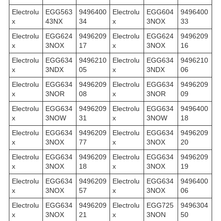
Electrolu
EGG563
9496400
Electrolu
EGG604
9496400
x
43NX
34
x
3NOX
33
Electrolu
EGG624
9496209
Electrolu
EGG624
9496209
x
3NOX
17
x
3NOX
16
Electrolu
EGG634
9496210
Electrolu
EGG634
9496210
x
3NDX
05
x
3NDX
06
Electrolu
EGG634
9496209
Electrolu
EGG634
9496209
x
3NOR
08
x
3NOR
09
Electrolu
EGG634
9496209
Electrolu
EGG634
9496400
x
3NOW
31
x
3NOW
18
Electrolu
EGG634
9496209
Electrolu
EGG634
9496209
x
3NOX
77
x
3NOX
20
Electrolu
EGG634
9496209
Electrolu
EGG634
9496209
x
3NOX
18
x
3NOX
19
Electrolu
EGG634
9496209
Electrolu
EGG634
9496400
x
3NOX
57
x
3NOX
06
Electrolu
EGG634
9496209
Electrolu
EGG725
9496304
x
3NOX
21
x
3NON
50