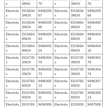
x
48NX
70
x
3NOX
70
Electrolu
EGS634
9496209
Electrolu
EGS634
9496209
x
3NOX
67
x
3NOX
66
Electrolu
EGS634
9496209
Electrolu
EGS664
9496400
x
3NOX
68
x
8NOX
62
Electrolu
EGS664
9496400
Electrolu
EGS664
9496404
x
8NOX
63
x
8NOX
38
Electrolu
EGS664
9496403
Electrolu
EGS664
9496404
x
8NOX
24
x
8NOX
16
Electrolu
EGS735
9496304
Electrolu
EGS735
9496304
x
3NOX
75
x
3NOX
76
Electrolu
EGS735
9496304
Electrolu
EGS735
9496304
x
3NOX
73
x
3NOX
74
Electrolu
EGS765
9496305
Electrolu
EGS765
9496307
x
8SOX
12
x
8SOX
12
Electrolu
EGS765
9496305
Electrolu
EGS765
9496305
x
8SOX
11
x
8SOX
13
Electrolu
EGS765
9496306
Electrolu
EGS935
9497508