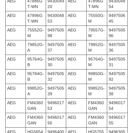
AEG
47886G
9430049
AEG
47896G
9430048
T-WN
20
T-MN
54
AEG
47896G
9430048
AEG
75550G-
9497506
T-WN
53
M
45
AEG
75552G-
9497505
AEG
79557G-
9497505
M
98
M
96
AEG
79852G-
9497505
AEG
79852G-
9497505
A
37
M
36
AEG
95764G-
9497505
AEG
95764G-
9497505
B
30
M
31
AEG
95784G-
9497505
AEG
99850G-
9497505
B
32
M
92
AEG
99852G-
9497505
AEG
99852G-
9497505
A
39
M
38
AEG
FM4360
9496017
AEG
FM4360
9496017
GAN
53
GAN
54
AEG
FM4360
9496017
AEG
FM4360
9496017
GAN
56
GAN
55
AEG
HG5654
9496400
AEG
HG5755
9496305