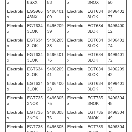
x
8SXX
53
x
3NOX
50
Electrolu
EGS966
9496401
Electrolu
EGT634
9496401
x
48NX
09
x
3LOK
77
Electrolu
EGT634
9496209
Electrolu
EGT634
9496400
x
3LOK
39
x
3LOK
12
Electrolu
EGT634
9496209
Electrolu
EGT634
9496401
x
3LOK
38
x
3LOK
74
Electrolu
EGT634
9496401
Electrolu
EGT634
9496401
x
3LOK
76
x
3LOK
72
Electrolu
EGT634
9496209
Electrolu
EGT634
9496209
x
3LOK
41
x
3LOK
42
Electrolu
EGT634
9496400
Electrolu
EGT634
9496401
x
3LOK
28
x
3LOK
73
Electrolu
EGT735
9496305
Electrolu
EGT735
9496304
x
3NOK
75
x
3NOK
48
Electrolu
EGT735
9496305
Electrolu
EGT735
9496304
x
3NOK
76
x
3NOK
49
Electrolu
EGT735
9496305
Electrolu
EGT735
9496304