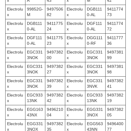
x
A
43
x
M
42
Electrolu
99852G-
9497506
Electrolu
DGB111
9411774
x
M
82
x
0-AL
73
Electrolu
DGB111
9411775
Electrolu
DGF111
9411774
x
0-AL
24
x
0-AL
72
Electrolu
DGF111
9411775
Electrolu
DGG111
9411777
x
0-AL
23
x
0-RF
36
Electrolu
EGC331
9497382
Electrolu
EGC331
9497381
x
3NOK
00
x
3NOK
99
Electrolu
EGC331
9497382
Electrolu
EGC331
9497381
x
3NOK
27
x
3NOK
98
Electrolu
EGC331
9497382
Electrolu
EGC331
9497382
x
3NOK
39
x
3NVK
41
Electrolu
EGC933
9497382
Electrolu
EGC933
9497382
x
13NK
42
x
13NK
19
Electrolu
EGG163
9496210
Electrolu
EGG331
9497382
x
43NX
04
x
3NOX
05
Electrolu
EGG331
9497382
Electrolu
EGG563
9496400
x
3NOX
35
x
43NN
77