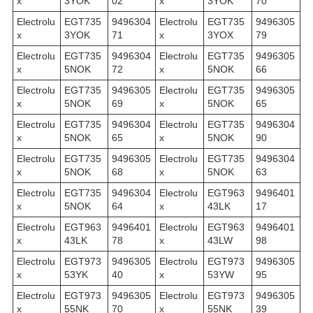
x
3YOK
02
x
3YOK
70
Electrolu
EGT735
9496304
Electrolu
EGT735
9496305
x
3YOK
71
x
3YOX
79
Electrolu
EGT735
9496304
Electrolu
EGT735
9496305
x
5NOK
72
x
5NOK
66
Electrolu
EGT735
9496305
Electrolu
EGT735
9496305
x
5NOK
69
x
5NOK
65
Electrolu
EGT735
9496304
Electrolu
EGT735
9496304
x
5NOK
65
x
5NOK
90
Electrolu
EGT735
9496305
Electrolu
EGT735
9496304
x
5NOK
68
x
5NOK
63
Electrolu
EGT735
9496304
Electrolu
EGT963
9496401
x
5NOK
64
x
43LK
17
Electrolu
EGT963
9496401
Electrolu
EGT963
9496401
x
43LK
78
x
43LW
98
Electrolu
EGT973
9496305
Electrolu
EGT973
9496305
x
53YK
40
x
53YW
95
Electrolu
EGT973
9496305
Electrolu
EGT973
9496305
x
55NK
70
x
55NK
39