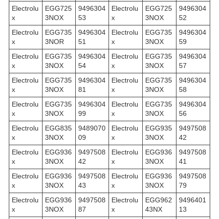
Electrolu
EGG725
9496304
Electrolu
EGG725
9496304
x
3NOX
53
x
3NOX
52
Electrolu
EGG735
9496304
Electrolu
EGG735
9496304
x
3NOR
51
x
3NOX
59
Electrolu
EGG735
9496304
Electrolu
EGG735
9496304
x
3NOX
54
x
3NOX
57
Electrolu
EGG735
9496304
Electrolu
EGG735
9496304
x
3NOX
81
x
3NOX
58
Electrolu
EGG735
9496304
Electrolu
EGG735
9496304
x
3NOX
99
x
3NOX
56
Electrolu
EGG835
9489070
Electrolu
EGG935
9497508
x
3NOX
09
x
3NOX
42
Electrolu
EGG936
9497508
Electrolu
EGG936
9497508
x
3NOX
42
x
3NOX
41
Electrolu
EGG936
9497508
Electrolu
EGG936
9497508
x
3NOX
43
x
3NOX
79
Electrolu
EGG936
9497508
Electrolu
EGG962
9496401
x
3NOX
87
x
43NX
13