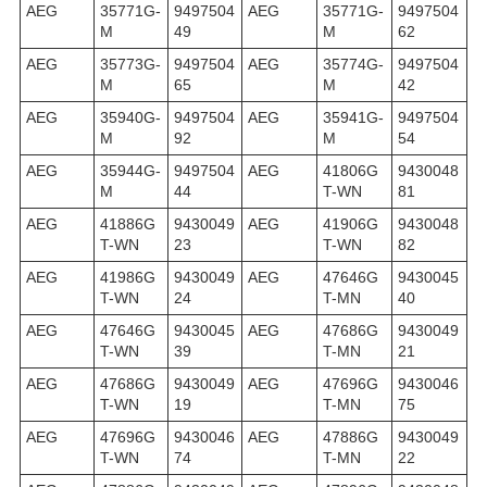
AEG
35771G-
9497504
AEG
35771G-
9497504
M
49
M
62
AEG
35773G-
9497504
AEG
35774G-
9497504
M
65
M
42
AEG
35940G-
9497504
AEG
35941G-
9497504
M
92
M
54
AEG
35944G-
9497504
AEG
41806G
9430048
M
44
T-WN
81
AEG
41886G
9430049
AEG
41906G
9430048
T-WN
23
T-WN
82
AEG
41986G
9430049
AEG
47646G
9430045
T-WN
24
T-MN
40
AEG
47646G
9430045
AEG
47686G
9430049
T-WN
39
T-MN
21
AEG
47686G
9430049
AEG
47696G
9430046
T-WN
19
T-MN
75
AEG
47696G
9430046
AEG
47886G
9430049
T-WN
74
T-MN
22