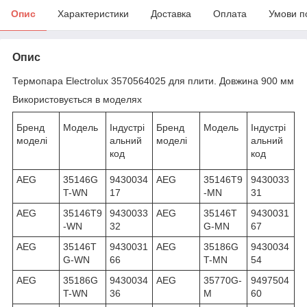
Опис
Характеристики
Доставка
Оплата
Умови п
Опис
Термопара Electrolux 3570564025 для плити. Довжина 900 мм
Використовується в моделях
Бренд
Модель
Індустрі
Бренд
Модель
Індустрі
моделі
альний
моделі
альний
код
код
AEG
35146G
9430034
AEG
35146T9
9430033
T-WN
17
-MN
31
AEG
35146T9
9430033
AEG
35146T
9430031
-WN
32
G-MN
67
AEG
35146T
9430031
AEG
35186G
9430034
G-WN
66
T-MN
54
AEG
35186G
9430034
AEG
35770G-
9497504
T-WN
36
M
60