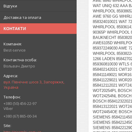
Відгуки
Доставка та оплата
КОНТАКТИ
Best-service
Вольвач Дмитро
вул. Північне шосе 3, Запоріжжя,
Україна
+380 (50) 456-22-97
Viber
+380 (67) 865-00-34