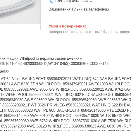
+380 (50) 456-22-97
Замовлення тільки за телефоном
повернення товару протягом 14 днів
за раху
их машин Whirlpool із верхнім завантаженням
481010410453,482000089811,W10410453,C00309467,C00377143
делях:
P WHIRLPOOL 859396242030 AWE 65123 WHIRLPOOL 858363303021 WAT UNIQ 632 AAA BAUKNECHT 858365203021 WAT UNIQ 65 AAA BAUKNECHT 858395716023 WAT 6829 BAUKNECHT 859385529023 AWE 9855 GG WHIRLPOOL 859386529023 AWE 9765 GG WHIRLPOOL 859396661033 AWECO 9660 WHIRLPOOL 859397342030 AWE 70123 ZEN WHIRLPOOL 859397629033 AWE 9760 GG WHIRLPOOL 859391210030 WTLS 65912 ZEN WHIRLPOOL 859396561030 AWEco 9650 WHIRLPOOL 859396661030 AWEco 9660 WHIRLPOOL 858324010021 WAT 720 BAUKNECHT 858363203023 WAT UNIQ 632 FLD BAUKNECHT 858397038030 WATE 9600/2 BAUKNECHT 859361010030 WTLS 60911 WHIRLPOOL 859361410030 WTLS 60712 WHIRLPOOL 859396349033 AWE 92360P WHIRLPOOL 859396549033 AWE 92365P WHIRLPOOL 859396649033 AWE 90365P WHIRLPOOL 858303403023 WAT PLAT.62 A+++ BAUKNECHT 858363303023 WAT UNIQ 632 AAA BAUKNECHT 858364203023 WAT UNIQ 642 AAA BAUKNECHT 858382010023 WAT 820 BAUKNECHT 858396038030 WATE 9590/2 BAUKNECHT 859323026023 AWE 8230 ZEN WHIRLPOOL 859347845023 AWE6105D WHIRLPOOL 859356110023 WTLS 60912 ZEN WHIRLPOOL 859362829030 AWE 6628 WHIRLPOOL 859367212030 AWE 6735 WHIRLPOOL 859372249030 AWE 72360P WHIRLPOOL 859373449030 AWE 73360P WHIRLPOOL 859374549030 AWE74360P WHIRLPOOL 859380249030 AWE 80360P WHIRLPOOL 859382249030 AWE 82360P WHIRLPOOL 859386229023 AWE 9762 GG WHIRLPOOL 859392449030 AWE 93360 P WHIRLPOOL 858426729030 EV 1266 LADEN 858427029030 EV 1286 LADEN 858427629030 EV 1161 LADEN 858427729030 EV 1269 LADEN 859360610030 WTLS 60612 WHIRLPOOL 859360810030 WTLS 60810 WHIRLPOOL 859361110030 WTLS 66912 WHIRLPOOL 858401118021 3TL865 BALAY 858401122021 CWT10R14 CONSTRUCTA 858402142021 CWT10T24IL CONSTRUCTA 858411122021 WOR20154 BOSCH 858411129021 WOR24154FF BOSCH 858411138021 WOR16124IT BOSCH 858411149021 WOR16154PL BOSCH 858411161021 WOR20154FN BOSCH 858411184031 WOR16154OE BOSCH 858411210021 WOR16154BY BOSCH 858411229021 WOR20154FF BOSCH 858411249021 WOR20154PL BOSCH 858411284031 WOR20154OE BOSCH 858412110021 WOT20254BY BOSCH 858412112021 WOT24284NL BOSCH 858412118021 WOT24254EE BOSCH 858412129021 WOT24254FF BOSCH 858412138021 WOT16224IT BOSCH 858412149021 WOT20254PL BOSCH 858412161021 WOT24254FN BOSCH 858412184031 WOT20254OE BOSCH 858412210021 WOT24254BY BOSCH 858412212021 WOT24254NL BOSCH 858412222021 WOT20254 BOSCH 858412238021 WOT20224IT BOSCH 858412249021 WOT24254PL BOSCH 858412284031 WOT24254OE BOSCH 858412322021 WOT24254 BOSCH 858412422021 WOT20284 BOSCH 858413110021 WOT24454BY BOSCH 858413112021 WOT24494NL BOSCH 858413122021 WOT24494 BOSCH 858413129021 WOT24454FF BOSCH 858413138021 WOT24424IT BOSCH 858413142021 WOT20424IL BOSCH 858413184031 WOT24454OE BOSCH 858413222021 WOT24444 BOSCH 858421110021 WP10R154BY SIEMENS 858421122021 WP10T254 SIEMENS 858421129021 WP12R154FF SIEMENS 858421145031 WP10R154HK SIEMENS 858421161021 WP10R154FN SIEMENS 858421222021 WP10R154 SIEMENS 858421229021 WP10R154FF SIEMENS 858421245031 WP07R154HK SIEMENS 858421345031 WP08R154HK SIEMENS 858422110021 WP12T254BY SIEMENS 858422112021 WP12T224NL SIEMENS 858422129021 WP10254HK SIENS 8522210212525NN21 WP10ENT22224IT SIEMENS 8584212225031 WP1025THK SIENTK SIMEN WP08T254HK SIEMENS 858422322021 WP10T284 SIEMENS 858422422021 WP12T284 SIEMENS 858423110021 WP12T454BY SIEMENS 8584231120212021 WP12T444NL SIEMENS 85842112T410E WP12T444IT SIEMENS 858423142021 WP12T424IL SIEMENS 858423145031 WP12T424HK SIEMENS 858423222021 WP12T444 SIEMENS 858431126021 WOPI804E PITSOS 858432126021 WOPI1000C PITSOS 858427429030 EV 1262 LADEN 859355710030 WTL 55712 WHIRLPOOL 859355910030 WTL 55812 WHIRLPOOL 859361310030 WTLS 65912 WHIRLPOOL 859361510030 WTLS 66812 WHIRLPOOL 859397929030 AWE 6211 WHIRLPOOL 859399029030 AWE 6222 WHIRLPOOL 859355810030 WTLS 55712 WHIRLPOOL 858363403021 WAT UNIQ 632 BW BAUKNECHT 858427529030 EV 1164 LADEN 859308029030 AWE6221 WHIRLPOOL 859312503030 AWE 5125 WHIRLPOOL 859360710030 WTLS 60710 WHIRLPOOL 859360729021 AWE 6607 WHIRLPOOL 859361186030 AWE 6112 WHIRLPOOL 859365186030 AWE 6512 WHIRLPOOL 859375284030 AWE 7527/2 WHIRLPOOL 859398129030 AWE 6235 WHIRLPOOL 858346203020 PWT 4626Z PRIVILEG 858361203021 WAT 612 DI BAUKNECHT 858365203023 WAT UNIQ 65 AAA BAUKNECHT 859347945023 AWE6120D WHIRLPOOL 859361210030 WTLS 60812 ZEN WHIRLPOOL 859396338023 AWZ 6512 WHIRLPOOL 859398529030 AWE 8765 WHIRLPOOL 859398586030 AWE 9852 GG WHIRLPOOL 859398929030 AWE 9999GG WHIRLPOOL 858336103040 WAT Care 52 SD BAUKNECHT 858099803030 PWT 3525 PRIVILEG 858303303021 WAT PLATINUM 32DI BAUKNECHT 858360061030 wateco 9560 BAUKNECHT 858415038030 LTE 7010 IGNIS 858426529030 EV 7120 LADEN 858477729030 EV 9555 LADEN 859361729021 AWE 6617 WHIRLPOOL 859378229023 AWE 8782 GG WHIRLPOOL 859397829030 AWE 5528 WHIRLPOOL 859398229030 AWE 552