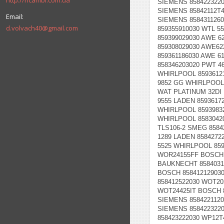
http://ricambi.com.ua
d.volvach40@gmail.com