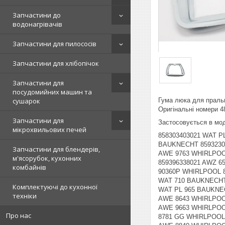
Запчастини до
водонагрівачів
Запчастини для пилососів
Запчастини для хлібопічок
Запчастини для
посудомийних машин та
сушарок
Гума люка для пральн
Оригінальні номери 
Запчастини для
Застосовується в мо
мікрохвильових печей
858303403021 WAT PLAT.62 A+++ BAUKNECHT 858364203021 WAT UNIQ 642 AAA BAUKNECHT 858382010021 WAT 820 BAUKNECHT 858395716021 WAT 6829 BAUKNECHT 859323026021 AWE 8230 ZEN WHIRLPOOL 859347945021 AWE6120D WHIRLPOOL 859356110021 WTLS 60912 ZEN WHIRLPOOL 859376318031 AWE 9763 WHIRLPOOL 859385529021 AWE 9855 GG WHIRLPOOL 859386229021 AWE 9762 GG WHIRLPOOL 859386529021 AWE 9765 GG WHIRLPOOL 859396338021 AWZ 6512 WHIRLPOOL 858363203021 WAT UNIQ 632 FLD BAUKNECHT 859353640030 AWE 7536 LEIJONA WHIRLPOOL 859396149030 AWE 90360P WHIRLPOOL 859396349030 AWE 92360P WHIRLPOOL 859396549030 AWE 92365P WHIRLPOOL 859396649030 AWE 90365P WHIRLPOOL 858326010021 WAT 710 BAUKNECHT 858336203021 PWT 3626 PRIVILEG 858362303021 WAT UNIQ 622 DI BAUKNECHT 858381010023 WAT 810 BAUKNECHT 858396503021 WAT PL 965 BAUKNECHT 858396503023 WAT PL 965 BAUKNECHT 858426149030 PTL 1261D POLAR 859360910030 WTLS 60910 WHIRLPOOL 859364318033 AWE 8643 WHIRLPOOL 859365142030 AWE 60102 WHIRLPOOL 859365710030 WTLS 65712 WHIRLPOOL 859365910030 WTLS 65912 WHIRLPOOL 859366318033 AWE 9663 WHIRLPOOL 859367629030 AWE 6762 WHIRLPOOL 859375361030 AWE 7530 WHIRLPOOL 859377361030 AWE 7730 WHIRLPOOL 859378129023 AWE 8781 GG WHIRLPOOL 859386242030 AWE 60123 WHIRLPOOL 859386338023 AWE 6030 WHIRLPOOL 859387929023 AWE 8785 GG WHIRLPOOL 859388461030 AWE 8840 WHIRLPOOL 859388561033 AWE 9040 WHIRLPOOL 859396149033 AWE 90360
Запчастини для блендерів,
м'ясорубок, кухонних
комбайнів
Комплектуючі до кухонної
техніки
Про нас