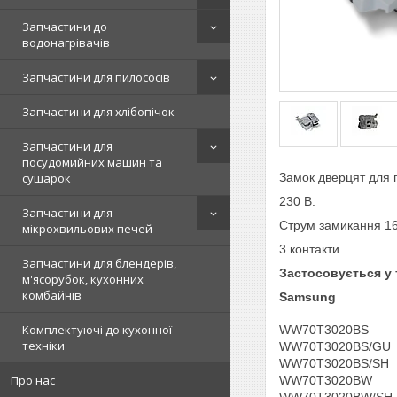
Запчастини до
водонагрівачів
Запчастини для пилососів
Запчастини для хлібопічок
Запчастини для
посудомийних машин та
сушарок
Замок дверцят для п
230 В.
Запчастини для
Струм замикання 16(
мікрохвильових печей
3 контакти.
Запчастини для блендерів,
Застосовується у 
м'ясорубок, кухонних
комбайнів
Samsung
Комплектуючі до кухонної
WW70T3020BS
техніки
WW70T3020BS/GU
WW70T3020BS/SH
Про нас
WW70T3020BW
WW70T3020BW/SH