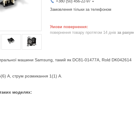
+380 (50) 456-22-97
Замовлення тільки за телефоном
повернення товару протягом 14 днів
за раху
ральної машини Samsung, такий як DC81-01477A, ​​​​Rold DK042614
6) А, струм розмикання 1(1) А.
таких моделях: