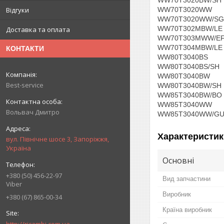
Відгуки
WW70T3020WW
WW70T3020WW/SG
WW70T302MBW/LE
Доставка та оплата
WW70T303MWW/E
WW70T304MBW/LE
КОНТАКТИ
WW80T3040BS
WW80T3040BS/SH
WW80T3040BW
Best-service
WW80T3040BW/SH
WW85T3040BW/BO
WW85T3040WW
Вольвач Дмитро
WW85T3040WW/G
Характеристик
вул. Північне шосе 3, Запоріжжя,
Україна
Основні
+380 (50) 456-22-97
Вид запчастини
Viber
Виробник
+380 (67) 865-00-34
Країна виробник