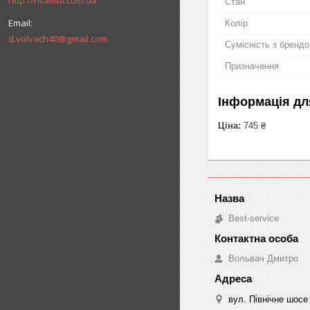
http://ricambi.com.ua
Стан
Колір
d.volvach40@gmail.com
Сумісність з бренд
Призначення
Інформація дл
Ціна:
745 ₴
Best-service
Вольвач Дмитро
вул. Північне шосе