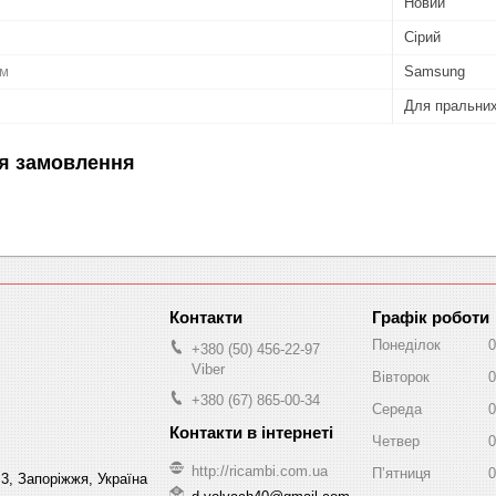
Новий
Сірий
ом
Samsung
Для пральни
я замовлення
Графік роботи
Понеділок
0
+380 (50) 456-22-97
Viber
Вівторок
0
+380 (67) 865-00-34
Середа
0
Четвер
0
http://ricambi.com.ua
Пʼятниця
0
 3, Запоріжжя, Україна