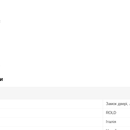
F
U
и
Замок двері,
ROLD
Італія