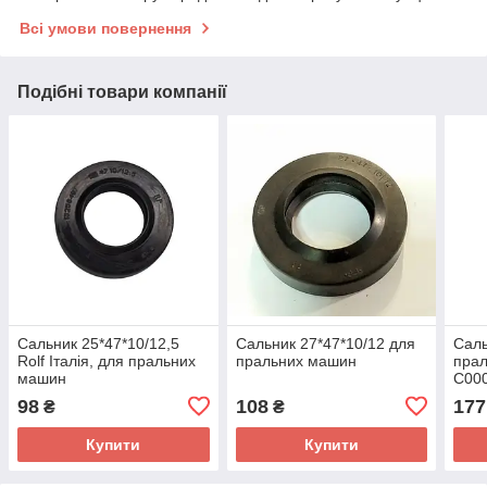
Всі умови повернення
Подібні товари компанії
Сальник 25*47*10/12,5
Сальник 27*47*10/12 для
Саль
Rolf Італія, для пральних
пральних машин
прал
машин
C00
98
108
177
₴
₴
Купити
Купити