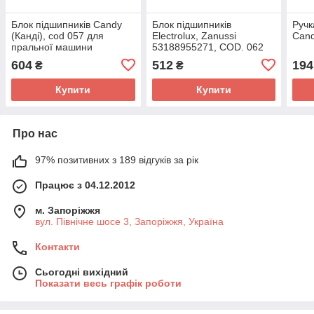
Блок підшипників Candy
Блок підшипників
Ручк
(Канді), cod 057 для
Electrolux, Zanussi
Cand
пральної машини
53188955271, COD. 062
до пральної машини
604
512
194
₴
₴
Купити
Купити
Про нас
97% позитивних з 189 відгуків за рік
Працює з 04.12.2012
м. Запоріжжя
вул. Північне шосе 3, Запоріжжя, Україна
Контакти
Сьогодні вихідний
Показати весь графік роботи