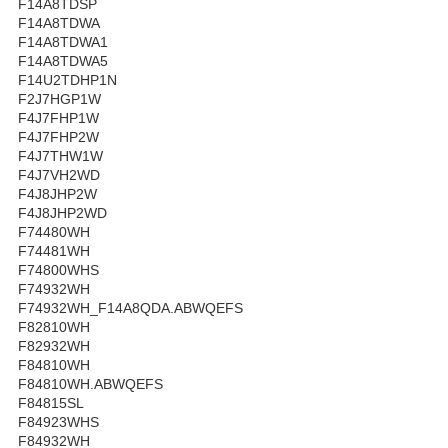
F14A8TDSP
F14A8TDWA
F14A8TDWA1
F14A8TDWA5
F14U2TDHP1N
F2J7HGP1W
F4J7FHP1W
F4J7FHP2W
F4J7THW1W
F4J7VH2WD
F4J8JHP2W
F4J8JHP2WD
F74480WH
F74481WH
F74800WHS
F74932WH
F74932WH_F14A8QDA.ABWQEFS
F82810WH
F82932WH
F84810WH
F84810WH.ABWQEFS
F84815SL
F84923WHS
F84932WH