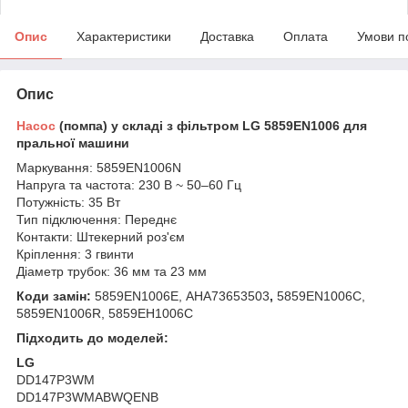
Опис
Характеристики
Доставка
Оплата
Умови п
Опис
Насос
(помпа) у складі з фільтром LG 5859EN1006 для
пральної машини
Маркування: 5859EN1006N
Напруга та частота: 230 В ~ 50–60 Гц
Потужність: 35 Вт
Тип підключення: Переднє
Контакти: Штекерний роз'єм
Кріплення: 3 гвинти
Діаметр трубок: 36 мм та 23 мм
Коди замін:
5859EN1006E, AHA73653503
,
5859EN1006C,
5859EN1006R, 5859EH1006C
Підходить до моделей:
LG
DD147P3WM
DD147P3WMABWQENB