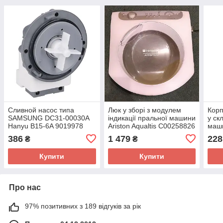
Сливной насос типа
Люк у зборі з модулем
Корп
SAMSUNG DC31-00030A
індикації пральної машини
у ск
Hanyu B15-6A 9019978
Ariston Aqualtis C00258826
маши
для стиральной машины
386
1 479
228
₴
₴
Купити
Купити
Про нас
97% позитивних з 189 відгуків за рік