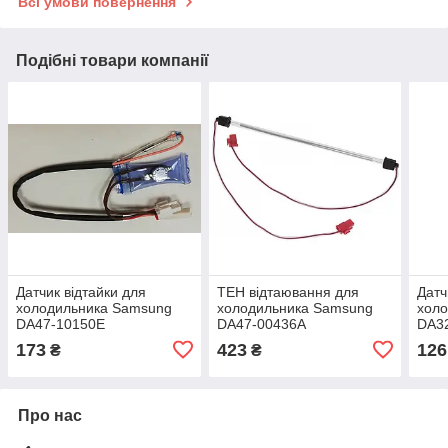
Всі умови повернення
Подібні товари компанії
Датчик відтайки для
ТЕН відтаювання для
Датч
холодильника Samsung
холодильника Samsung
хол
DA47-10150E
DA47-00436A
DA3
173
423
126
₴
₴
Про нас