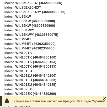
Indesit
WIL95EX60HZ (46549830000)
Indesit
WIL95EX60HZ/Y
Indesit
WIL95EX60HZ/Y (46549830075)
Indesit
WIL95KW
Indesit
WIL95KW (46305350000)
Indesit
WIL95KW (46305350900)
Indesit
WIL95KW/Y
Indesit
WIL95KW/Y (46305350075)
Indesit
WILM64IT
Indesit
WILM64IT (46302350000)
Indesit
WILM64IT (46302350900)
Indesit
WIN100TK
Indesit
WIN100TK (46464800100)
Indesit
WIN100TK (46464800103)
Indesit
WIN100TK (46464800185)
Indesit
WIN101EU
Indesit
WIN101EU (46464840200)
Indesit
WIN101EU (46464840203)
Indesit
WIN101EU (46464840285)
Indesit
WIN102EX
Indesit
WIN102EX (46464820200)
Indesit
WIN102EX (46464820203)
Інтернет-магазин тимчасово не працює. Все буде Україна!
Indesit
WIN102EX (46464820285)