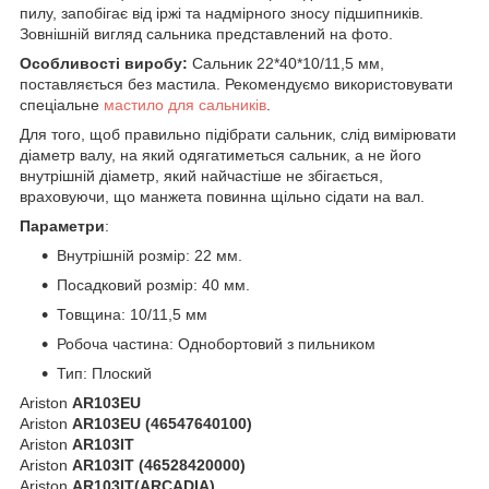
пилу, запобігає від іржі та надмірного зносу підшипників.
Зовнішній вигляд сальника представлений на фото.
Особливості виробу:
Сальник 22*40*10/11,5 мм,
поставляється без мастила. Рекомендуємо використовувати
спеціальне
мастило для сальників
.
Для того, щоб правильно підібрати сальник, слід вимірювати
діаметр валу, на який одягатиметься сальник, а не його
внутрішній діаметр, який найчастіше не збігається,
враховуючи, що манжета повинна щільно сідати на вал.
Параметри
:
Внутрішній розмір: 22 мм.
Посадковий розмір: 40 мм.
Товщина: 10
/11,5
мм
Робоча частина: Однобортовий з пильником
Тип: Плоский
Ariston
AR103EU
Ariston
AR103EU (46547640100)
Ariston
AR103IT
Ariston
AR103IT (46528420000)
Ariston
AR103IT(ARCADIA)